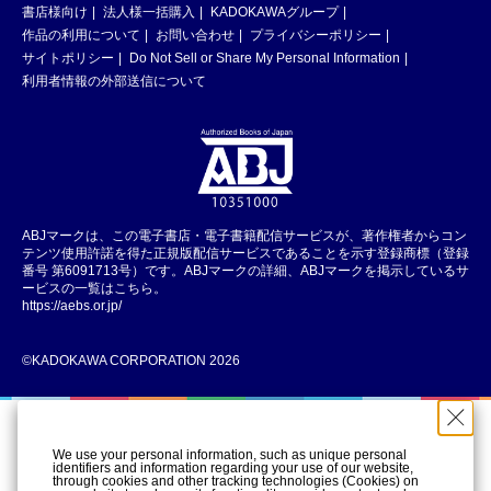
書店様向け
法人様一括購入
KADOKAWAグループ
作品の利用について
お問い合わせ
プライバシーポリシー
サイトポリシー
Do Not Sell or Share My Personal Information
利用者情報の外部送信について
ABJマークは、この電子書店・電子書籍配信サービスが、著作権者からコン
テンツ使用許諾を得た正規版配信サービスであることを示す登録商標（登録
番号 第6091713号）です。ABJマークの詳細、ABJマークを掲示しているサ
ービスの一覧はこちら。
https://aebs.or.jp/
©KADOKAWA CORPORATION 2026
We use your personal information, such as unique personal
identifiers and information regarding your use of our website,
through cookies and other tracking technologies (Cookies) on