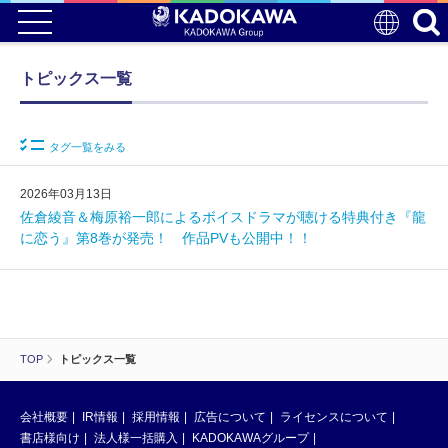
トピックス一覧
タグ一覧をみる
2026年03月13日
佐倉綾音＆梅原裕一郎によるボイスドラマが聴ける特典付き『龍
に恋う』第8巻が発売！ 作品PVも公開中！！
TOP
トピックス一覧
会社概要
IR情報
採用情報
広告について
ライセンスについて
書店様向け
法人様一括購入
KADOKAWAグループ