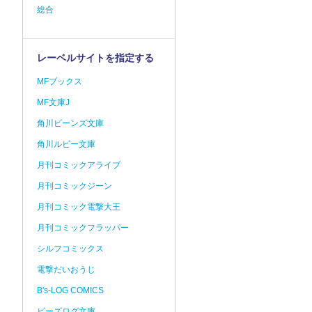
総合
レーベルサイトを指定する
MFブックス
MF文庫J
角川ビーンズ文庫
角川ルビー文庫
月刊コミックアライブ
月刊コミックジーン
月刊コミック電撃大王
月刊コミックフラッパー
シルフコミックス
電撃だいおうじ
B's-LOG COMICS
ビーズログ文庫