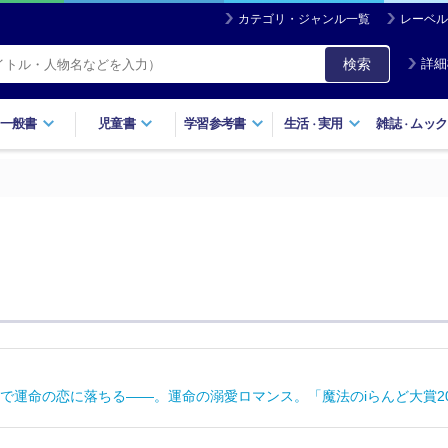
カテゴリ・ジャンル一覧
レーベル
検索
詳細
一般書
児童書
学習参考書
生活
実用
雑誌
ムック
・
・
で運命の恋に落ちる――。運命の溺愛ロマンス。「魔法のiらんど大賞2