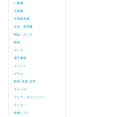
一般書
児童書
学習参考書
生活・実用書
雑誌・ムック
映画
グッズ
電子書籍
イベント
ゲーム
動画･音楽･音声
スクール
フェア・キャンペーン
アニメ
映像ソフト