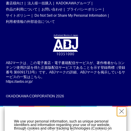
書店様向け
法人様一括購入
KADOKAWAグループ
作品の利用について
お問い合わせ
プライバシーポリシー
サイトポリシー
Do Not Sell or Share My Personal Information
利用者情報の外部送信について
ABJマークは、この電子書店・電子書籍配信サービスが、著作権者からコン
テンツ使用許諾を得た正規版配信サービスであることを示す登録商標（登録
番号 第6091713号）です。ABJマークの詳細、ABJマークを掲示しているサ
ービスの一覧はこちら。
https://aebs.or.jp/
©KADOKAWA CORPORATION 2026
We use your personal information, such as unique personal
identifiers and information regarding your use of our website,
through cookies and other tracking technologies (Cookies) on