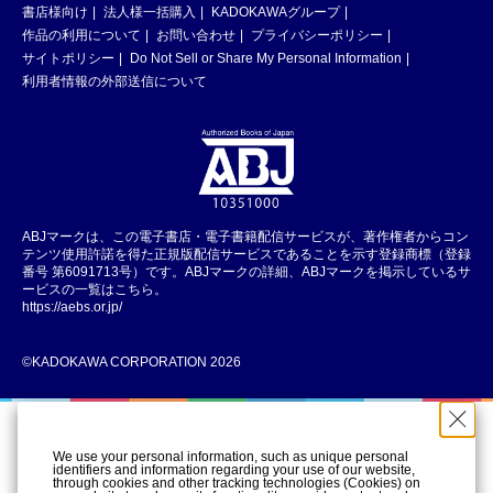
書店様向け
法人様一括購入
KADOKAWAグループ
作品の利用について
お問い合わせ
プライバシーポリシー
サイトポリシー
Do Not Sell or Share My Personal Information
利用者情報の外部送信について
ABJマークは、この電子書店・電子書籍配信サービスが、著作権者からコン
テンツ使用許諾を得た正規版配信サービスであることを示す登録商標（登録
番号 第6091713号）です。ABJマークの詳細、ABJマークを掲示しているサ
ービスの一覧はこちら。
https://aebs.or.jp/
©KADOKAWA CORPORATION 2026
We use your personal information, such as unique personal
identifiers and information regarding your use of our website,
through cookies and other tracking technologies (Cookies) on