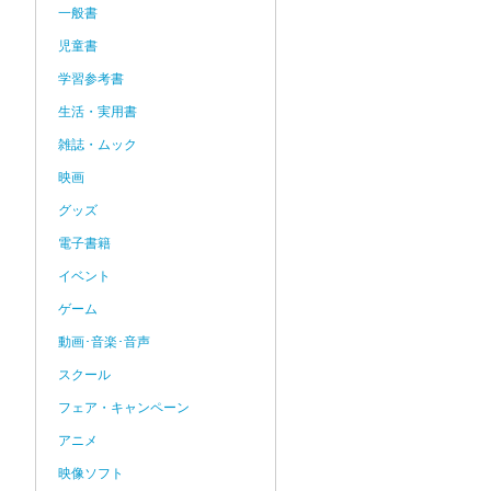
一般書
児童書
学習参考書
生活・実用書
雑誌・ムック
映画
グッズ
電子書籍
イベント
ゲーム
動画･音楽･音声
スクール
フェア・キャンペーン
アニメ
映像ソフト