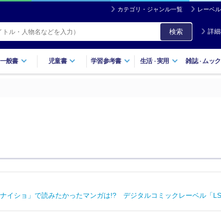
カテゴリ・ジャンル一覧
レーベル
検索
詳細
一般書
児童書
学習参考書
生活
実用
雑誌
ムック
・
・
ナイショ」で読みたかったマンガは!? デジタルコミックレーベル「LSc