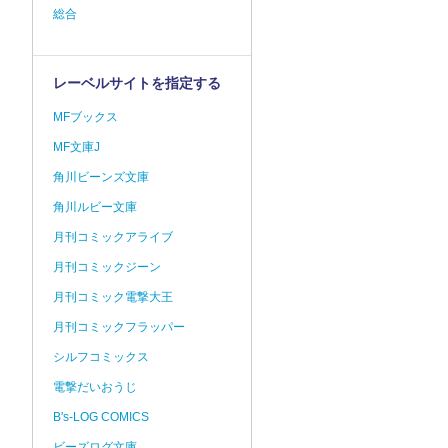
総合
レーベルサイトを指定する
MFブックス
MF文庫J
角川ビーンズ文庫
角川ルビー文庫
月刊コミックアライブ
月刊コミックジーン
月刊コミック電撃大王
月刊コミックフラッパー
シルフコミックス
電撃だいおうじ
B's-LOG COMICS
ビーズログ文庫