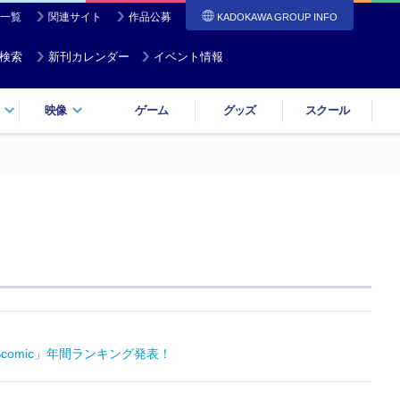
一覧
関連サイト
作品公募
KADOKAWA GROUP INFO
検索
新刊カレンダー
イベント情報
映像
ゲーム
グッズ
スクール
omic」年間ランキング発表！