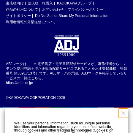
書店様向け
法人様一括購入
KADOKAWAグループ
作品の利用について
お問い合わせ
プライバシーポリシー
サイトポリシー
Do Not Sell or Share My Personal Information
利用者情報の外部送信について
ABJマークは、この電子書店・電子書籍配信サービスが、著作権者からコン
テンツ使用許諾を得た正規版配信サービスであることを示す登録商標（登録
番号 第6091713号）です。ABJマークの詳細、ABJマークを掲示しているサ
ービスの一覧はこちら。
https://aebs.or.jp/
©KADOKAWA CORPORATION 2026
We use your personal information, such as unique personal
identifiers and information regarding your use of our website,
through cookies and other tracking technologies (Cookies) on