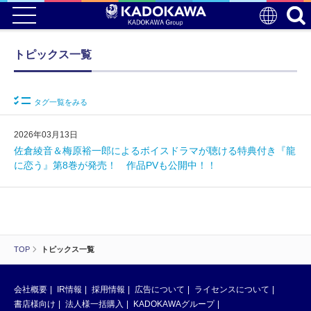
トピックス一覧
タグ一覧をみる
2026年03月13日
佐倉綾音＆梅原裕一郎によるボイスドラマが聴ける特典付き『龍
に恋う』第8巻が発売！ 作品PVも公開中！！
TOP
トピックス一覧
会社概要
IR情報
採用情報
広告について
ライセンスについて
書店様向け
法人様一括購入
KADOKAWAグループ