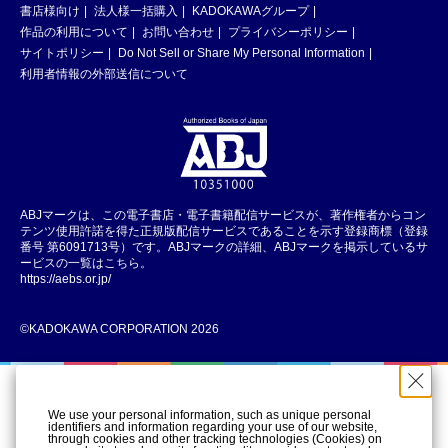
書店様向け
法人様一括購入
KADOKAWAグループ
作品の利用について
お問い合わせ
プライバシーポリシー
サイトポリシー
Do Not Sell or Share My Personal Information
利用者情報の外部送信について
ABJマークは、この電子書店・電子書籍配信サービスが、著作権者からコン
テンツ使用許諾を得た正規版配信サービスであることを示す登録商標（登録
番号 第6091713号）です。ABJマークの詳細、ABJマークを掲示しているサ
ービスの一覧はこちら。
https://aebs.or.jp/
©KADOKAWA CORPORATION 2026
We use your personal information, such as unique personal
identifiers and information regarding your use of our website,
through cookies and other tracking technologies (Cookies) on