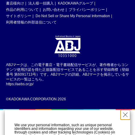
書店様向け
法人様一括購入
KADOKAWAグループ
作品の利用について
お問い合わせ
プライバシーポリシー
サイトポリシー
Do Not Sell or Share My Personal Information
利用者情報の外部送信について
ABJマークは、この電子書店・電子書籍配信サービスが、著作権者からコン
テンツ使用許諾を得た正規版配信サービスであることを示す登録商標（登録
番号 第6091713号）です。ABJマークの詳細、ABJマークを掲示しているサ
ービスの一覧はこちら。
https://aebs.or.jp/
©KADOKAWA CORPORATION 2026
We use your personal information, such as unique personal
identifiers and information regarding your use of our website,
through cookies and other tracking technologies (Cookies) on