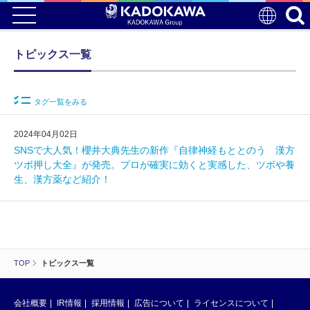
トピックス一覧
タグ一覧をみる
2024年04月02日
SNSで大人気！櫻井大典先生の新作『自律神経もととのう 漢方
ツボ押し大全』が発売。プロが確実に効くと実感した、ツボや養
生、漢方薬など紹介！
TOP
トピックス一覧
会社概要
IR情報
採用情報
広告について
ライセンスについて