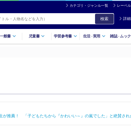
カテゴリ・ジャンル一覧
レーベル
検索
詳細
一般書
児童書
学習参考書
生活
実用
雑誌
ムック
・
・
先生が推薦！ 「子どもたちから『かわいい～』の嵐でした」と絶賛さ