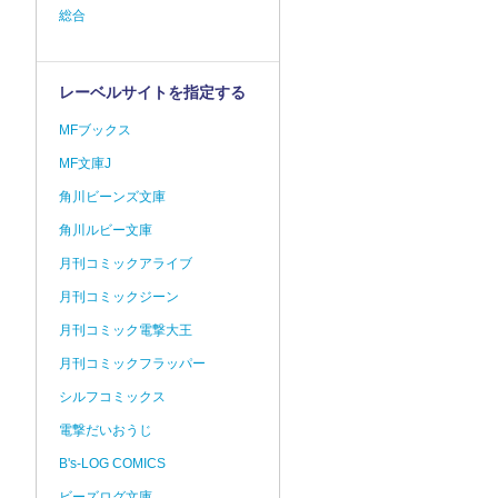
総合
レーベルサイトを指定する
MFブックス
MF文庫J
角川ビーンズ文庫
角川ルビー文庫
月刊コミックアライブ
月刊コミックジーン
月刊コミック電撃大王
月刊コミックフラッパー
シルフコミックス
電撃だいおうじ
B's-LOG COMICS
ビーズログ文庫