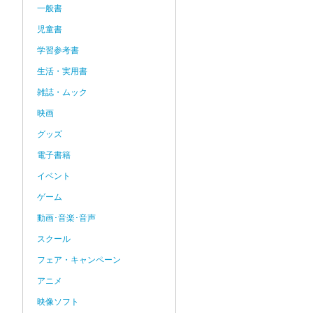
一般書
児童書
学習参考書
生活・実用書
雑誌・ムック
映画
グッズ
電子書籍
イベント
ゲーム
動画･音楽･音声
スクール
フェア・キャンペーン
アニメ
映像ソフト