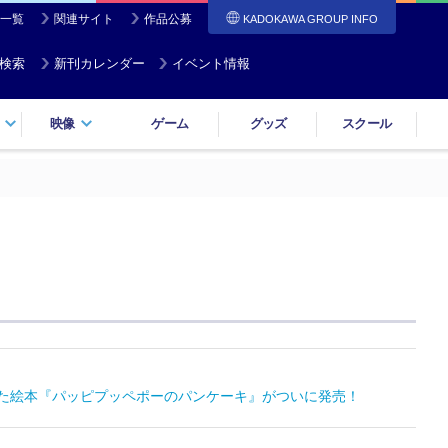
一覧
関連サイト
作品公募
KADOKAWA GROUP INFO
検索
新刊カレンダー
イベント情報
映像
ゲーム
グッズ
スクール
れた絵本『パッピプッペポーのパンケーキ』がついに発売！