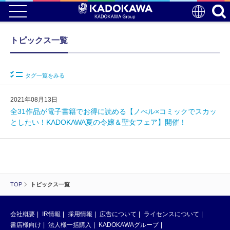
トピックス一覧
タグ一覧をみる
2021年08月13日
全31作品が電子書籍でお得に読める【ノべル×コミックでスカッ
としたい！KADOKAWA夏の令嬢＆聖女フェア】開催！
TOP
トピックス一覧
会社概要
IR情報
採用情報
広告について
ライセンスについて
書店様向け
法人様一括購入
KADOKAWAグループ