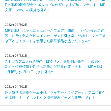
F文庫J20周年記念・10人のプロ作家による短編コンテスト「MF
文庫J evo」の実施も発表！
2022年02月02日
MF文庫J「にゃんにゃんにゃんフェア」開催！ (=^..^=) ねこの
装いに身を包んだヒロインたちがくじ引き堂に登場！ フェア描
き下ろしイラストを使用した豪華景品が盛りだくさん!!
2021年07月21日
7月はTVアニメ放送中の『ぼくリメ』最新刊が発売！『義妹生
活』の特典情報や期待の新作など話題が盛り沢山！ MF文庫J
7月新刊は7月21日（水）発売!!
2021年04月01日
超人気学園頭脳ゲーム小説『ライアー・ライアー』、アニメ化企
画進行中！ イベントや２周年記念グッズも発売中です！