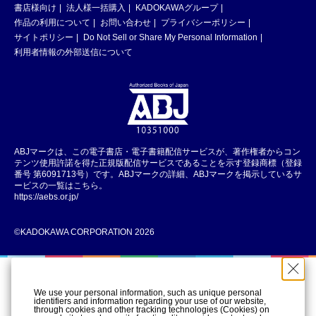
書店様向け
法人様一括購入
KADOKAWAグループ
作品の利用について
お問い合わせ
プライバシーポリシー
サイトポリシー
Do Not Sell or Share My Personal Information
利用者情報の外部送信について
ABJマークは、この電子書店・電子書籍配信サービスが、著作権者からコン
テンツ使用許諾を得た正規版配信サービスであることを示す登録商標（登録
番号 第6091713号）です。ABJマークの詳細、ABJマークを掲示しているサ
ービスの一覧はこちら。
https://aebs.or.jp/
©KADOKAWA CORPORATION 2026
We use your personal information, such as unique personal
identifiers and information regarding your use of our website,
through cookies and other tracking technologies (Cookies) on