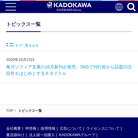
トピックス一覧
タグ一覧をみる
2020年10月23日
角川ソフィア文庫の10月新刊が発売。SNSで刊行前から話題の注
目作をはじめとする６タイトル
TOP
トピックス一覧
会社概要
IR情報
採用情報
広告について
ライセンスについて
書店様向け
法人様一括購入
KADOKAWAグループ