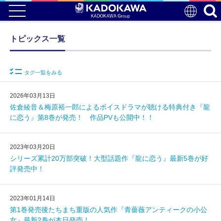
トピックス一覧
タグ一覧をみる
2026年03月13日
佐倉綾音＆梅原裕一郎によるボイスドラマが聴ける特典付き『龍
に恋う』第8巻が発売！ 作品PVも公開中！！
2023年03月20日
シリーズ累計20万部突破！大型話題作『龍に恋う』最新5巻が好
評発売中！
2023年01月14日
第1巻発売後たちまち重版の人気作『青薔薇アンティークの小公
女』最新2巻が本日発売！