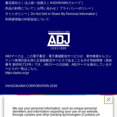
書店様向け
法人様一括購入
KADOKAWAグループ
作品の利用について
お問い合わせ
プライバシーポリシー
サイトポリシー
Do Not Sell or Share My Personal Information
利用者情報の外部送信について
ABJマークは、この電子書店・電子書籍配信サービスが、著作権者からコン
テンツ使用許諾を得た正規版配信サービスであることを示す登録商標（登録
番号 第6091713号）です。ABJマークの詳細、ABJマークを掲示しているサ
ービスの一覧はこちら。
https://aebs.or.jp/
©KADOKAWA CORPORATION 2026
We use your personal information, such as unique personal
identifiers and information regarding your use of our website,
through cookies and other tracking technologies (Cookies) on