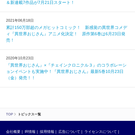
＆新連載7作品が7月21日スタート！
2021年06月18日
累計150万部超のメガヒットコミック！ 新感覚の異世界コメデ
ィ『異世界おじさん』アニメ化決定！ 原作第6巻は6月23日発
売！
2020年10月23日
『異世界おじさん』×『チェインクロニクル３』のコラボレーシ
ョンイベントも実施中！『異世界おじさん』最新5巻10月23日
（金）発売！！
TOP
トピックス一覧
会社概要
IR情報
採用情報
広告について
ライセンスについて