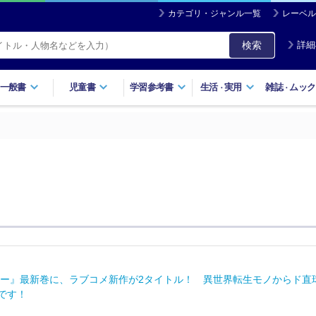
カテゴリ・ジャンル一覧
レーベル
検索
詳細
一般書
児童書
学習参考書
生活
実用
雑誌
ムック
・
・
ー』最新巻に、ラブコメ新作が2タイトル！ 異世界転生モノからド直
売です！