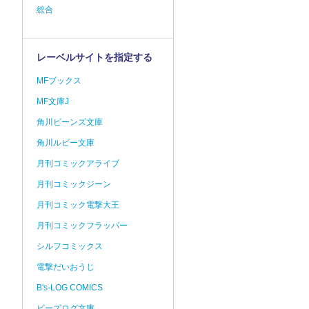
総合
レーベルサイトを指定する
MFブックス
MF文庫J
角川ビーンズ文庫
角川ルビー文庫
月刊コミックアライブ
月刊コミックジーン
月刊コミック電撃大王
月刊コミックフラッパー
シルフコミックス
電撃だいおうじ
B's-LOG COMICS
ビーズログ文庫