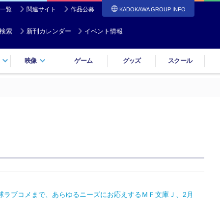
一覧
関連サイト
作品公募
KADOKAWA GROUP INFO
検索
新刊カレンダー
イベント情報
映像
ゲーム
グッズ
スクール
球ラブコメまで、あらゆるニーズにお応えするＭＦ文庫Ｊ、2月