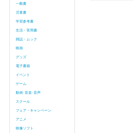
一般書
児童書
学習参考書
生活・実用書
雑誌・ムック
映画
グッズ
電子書籍
イベント
ゲーム
動画･音楽･音声
スクール
フェア・キャンペーン
アニメ
映像ソフト