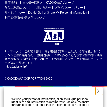
書店様向け
法人様一括購入
KADOKAWAグループ
作品の利用について
お問い合わせ
プライバシーポリシー
サイトポリシー
Do Not Sell or Share My Personal Information
利用者情報の外部送信について
ABJマークは、この電子書店・電子書籍配信サービスが、著作権者からコン
テンツ使用許諾を得た正規版配信サービスであることを示す登録商標（登録
番号 第6091713号）です。ABJマークの詳細、ABJマークを掲示しているサ
ービスの一覧はこちら。
https://aebs.or.jp/
©KADOKAWA CORPORATION 2026
We use your personal information, such as unique personal
identifiers and information regarding your use of our website,
through cookies and other tracking technologies (Cookies) on