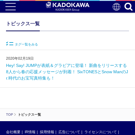
トピックス一覧
タグ一覧をみる
2020年02月19日
Hey! Say! JUMPが表紙＆グラビアに登場！ 新曲をリリースする
8人から春の応援メッセージが到着！ SixTONESとSnow ManのJ
r.時代のお宝写真特集も！
TOP
トピックス一覧
会社概要
IR情報
採用情報
広告について
ライセンスについて