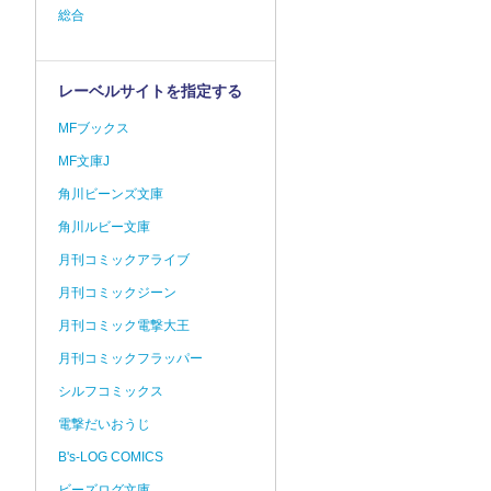
総合
レーベルサイトを指定する
MFブックス
MF文庫J
角川ビーンズ文庫
角川ルビー文庫
月刊コミックアライブ
月刊コミックジーン
月刊コミック電撃大王
月刊コミックフラッパー
シルフコミックス
電撃だいおうじ
B's-LOG COMICS
ビーズログ文庫