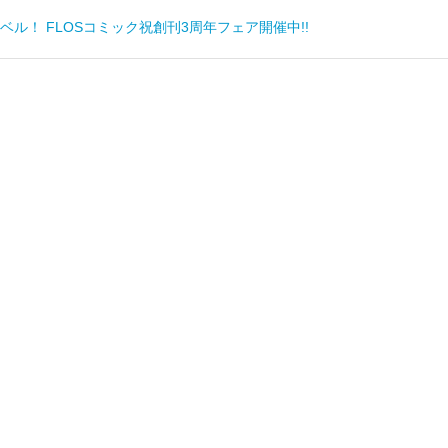
ル！ FLOSコミック祝創刊3周年フェア開催中!!