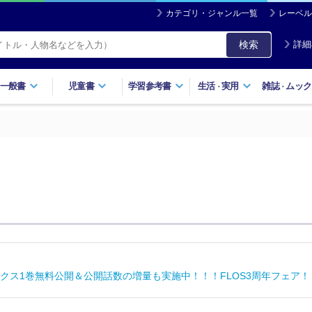
カテゴリ・ジャンル一覧
レーベル
検索
詳細
一般書
児童書
学習参考書
生活
実用
雑誌
ムック
・
・
クス1巻無料公開＆公開話数の増量も実施中！！！FLOS3周年フェア！