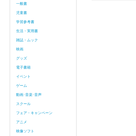
一般書
児童書
学習参考書
生活・実用書
雑誌・ムック
映画
グッズ
電子書籍
イベント
ゲーム
動画･音楽･音声
スクール
フェア・キャンペーン
アニメ
映像ソフト