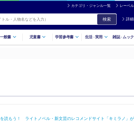
カテゴリ・ジャンル一覧
レーベル
検索
詳細
一般書
児童書
学習参考書
生活
実用
雑誌
ムック
・
・
を読もう！ ライトノベル・新文芸のレコメンドサイト「キミラノ」が