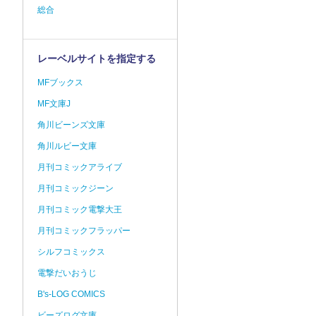
総合
レーベルサイトを指定する
MFブックス
MF文庫J
角川ビーンズ文庫
角川ルビー文庫
月刊コミックアライブ
月刊コミックジーン
月刊コミック電撃大王
月刊コミックフラッパー
シルフコミックス
電撃だいおうじ
B's-LOG COMICS
ビーズログ文庫