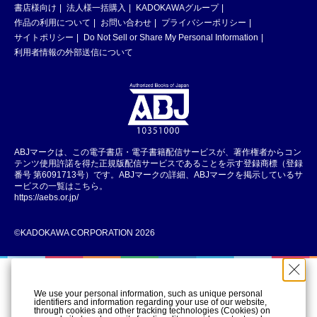
書店様向け
法人様一括購入
KADOKAWAグループ
作品の利用について
お問い合わせ
プライバシーポリシー
サイトポリシー
Do Not Sell or Share My Personal Information
利用者情報の外部送信について
ABJマークは、この電子書店・電子書籍配信サービスが、著作権者からコン
テンツ使用許諾を得た正規版配信サービスであることを示す登録商標（登録
番号 第6091713号）です。ABJマークの詳細、ABJマークを掲示しているサ
ービスの一覧はこちら。
https://aebs.or.jp/
©KADOKAWA CORPORATION 2026
We use your personal information, such as unique personal
identifiers and information regarding your use of our website,
through cookies and other tracking technologies (Cookies) on