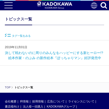
トピックス一覧
タグ一覧をみる
2019年11月01日
決して戦わないのに周りのみんなをハッピーにする新ヒーロー!?
絵本作家・のぶみ の新作絵本『ぽっちゃりマン』好評発売中
TOP
トピックス一覧
会社概要
IR情報
採用情報
広告について
ライセンスについて
書店様向け
法人様一括購入
KADOKAWAグループ