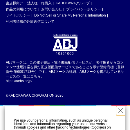
書店様向け
法人様一括購入
KADOKAWAグループ
作品の利用について
お問い合わせ
プライバシーポリシー
サイトポリシー
Do Not Sell or Share My Personal Information
利用者情報の外部送信について
ABJマークは、この電子書店・電子書籍配信サービスが、著作権者からコン
テンツ使用許諾を得た正規版配信サービスであることを示す登録商標（登録
番号 第6091713号）です。ABJマークの詳細、ABJマークを掲示しているサ
ービスの一覧はこちら。
https://aebs.or.jp/
©KADOKAWA CORPORATION 2026
We use your personal information, such as unique personal
identifiers and information regarding your use of our website,
through cookies and other tracking technologies (Cookies) on