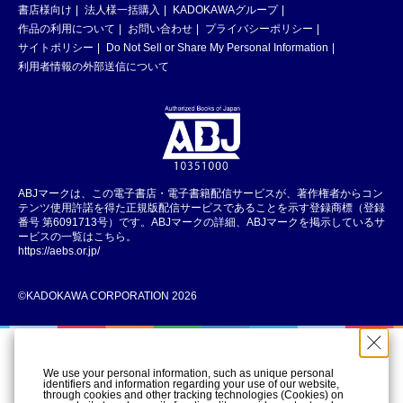
書店様向け
法人様一括購入
KADOKAWAグループ
作品の利用について
お問い合わせ
プライバシーポリシー
サイトポリシー
Do Not Sell or Share My Personal Information
利用者情報の外部送信について
ABJマークは、この電子書店・電子書籍配信サービスが、著作権者からコン
テンツ使用許諾を得た正規版配信サービスであることを示す登録商標（登録
番号 第6091713号）です。ABJマークの詳細、ABJマークを掲示しているサ
ービスの一覧はこちら。
https://aebs.or.jp/
©KADOKAWA CORPORATION 2026
We use your personal information, such as unique personal
identifiers and information regarding your use of our website,
through cookies and other tracking technologies (Cookies) on