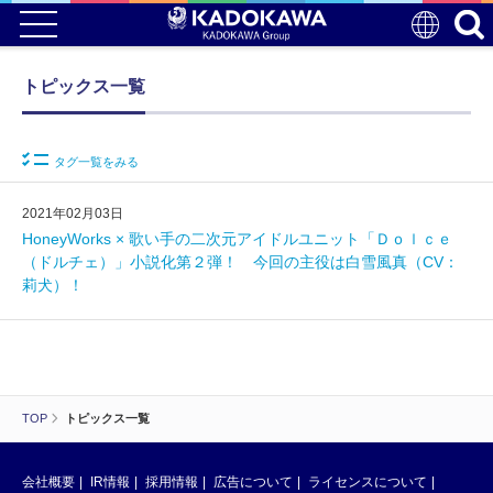
トピックス一覧
タグ一覧をみる
2021年02月03日
HoneyWorks × 歌い手の二次元アイドルユニット「Ｄｏｌｃｅ
（ドルチェ）」小説化第２弾！ 今回の主役は白雪風真（CV：
莉犬）！
TOP
トピックス一覧
会社概要
IR情報
採用情報
広告について
ライセンスについて