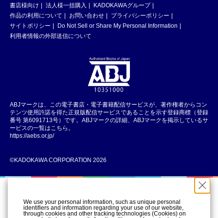
書店様向け
法人様一括購入
KADOKAWAグループ
作品の利用について
お問い合わせ
プライバシーポリシー
サイトポリシー
Do Not Sell or Share My Personal Information
利用者情報の外部送信について
ABJマークは、この電子書店・電子書籍配信サービスが、著作権者からコン
テンツ使用許諾を得た正規版配信サービスであることを示す登録商標（登録
番号 第6091713号）です。ABJマークの詳細、ABJマークを掲示しているサ
ービスの一覧はこちら。
https://aebs.or.jp/
©KADOKAWA CORPORATION 2026
We use your personal information, such as unique personal
identifiers and information regarding your use of our website,
through cookies and other tracking technologies (Cookies) on