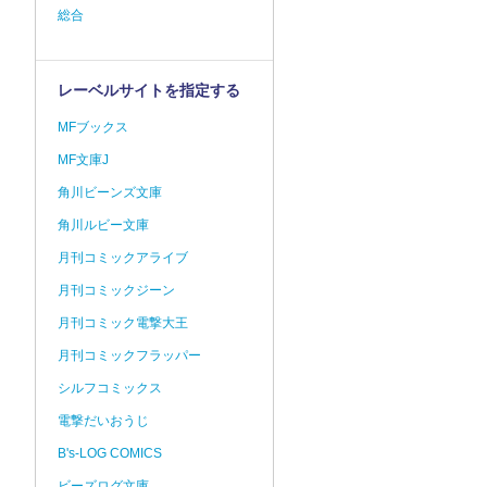
総合
レーベルサイトを指定する
MFブックス
MF文庫J
角川ビーンズ文庫
角川ルビー文庫
月刊コミックアライブ
月刊コミックジーン
月刊コミック電撃大王
月刊コミックフラッパー
シルフコミックス
電撃だいおうじ
B's-LOG COMICS
ビーズログ文庫