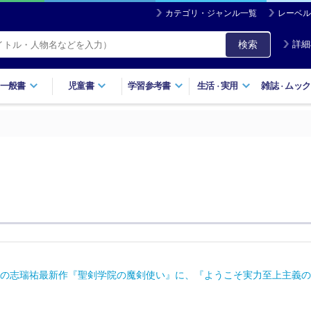
カテゴリ・ジャンル一覧
レーベル
検索
詳細
一般書
児童書
学習参考書
生活
実用
雑誌
ムック
・
・
の志瑞祐最新作『聖剣学院の魔剣使い』に、『ようこそ実力至上主義の教室