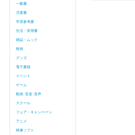
一般書
児童書
学習参考書
生活・実用書
雑誌・ムック
映画
グッズ
電子書籍
イベント
ゲーム
動画･音楽･音声
スクール
フェア・キャンペーン
アニメ
映像ソフト