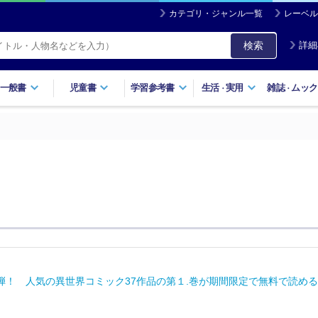
カテゴリ・ジャンル一覧
レーベル
検索
詳細
一般書
児童書
学習参考書
生活
実用
雑誌
ムック
・
・
！ 人気の異世界コミック37作品の第１.巻が期間限定で無料で読める！「KAD