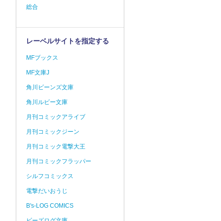
総合
レーベルサイトを指定する
MFブックス
MF文庫J
角川ビーンズ文庫
角川ルビー文庫
月刊コミックアライブ
月刊コミックジーン
月刊コミック電撃大王
月刊コミックフラッパー
シルフコミックス
電撃だいおうじ
B's-LOG COMICS
ビーズログ文庫