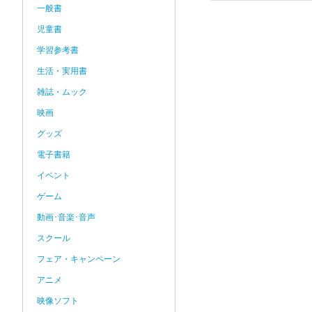
一般書
児童書
学習参考書
生活・実用書
雑誌・ムック
映画
グッズ
電子書籍
イベント
ゲーム
動画･音楽･音声
スクール
フェア・キャンペーン
アニメ
映像ソフト