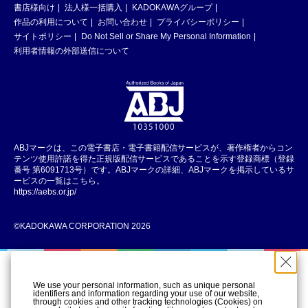
書店様向け
法人様一括購入
KADOKAWAグループ
作品の利用について
お問い合わせ
プライバシーポリシー
サイトポリシー
Do Not Sell or Share My Personal Information
利用者情報の外部送信について
ABJマークは、この電子書店・電子書籍配信サービスが、著作権者からコン
テンツ使用許諾を得た正規版配信サービスであることを示す登録商標（登録
番号 第6091713号）です。ABJマークの詳細、ABJマークを掲示しているサ
ービスの一覧はこちら。
https://aebs.or.jp/
©KADOKAWA CORPORATION 2026
We use your personal information, such as unique personal
identifiers and information regarding your use of our website,
through cookies and other tracking technologies (Cookies) on