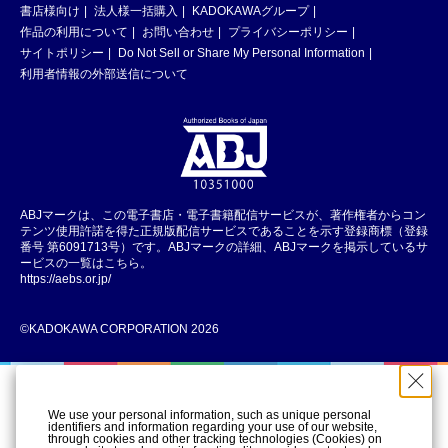
書店様向け
法人様一括購入
KADOKAWAグループ
作品の利用について
お問い合わせ
プライバシーポリシー
サイトポリシー
Do Not Sell or Share My Personal Information
利用者情報の外部送信について
ABJマークは、この電子書店・電子書籍配信サービスが、著作権者からコン
テンツ使用許諾を得た正規版配信サービスであることを示す登録商標（登録
番号 第6091713号）です。ABJマークの詳細、ABJマークを掲示しているサ
ービスの一覧はこちら。
https://aebs.or.jp/
©KADOKAWA CORPORATION 2026
We use your personal information, such as unique personal
identifiers and information regarding your use of our website,
through cookies and other tracking technologies (Cookies) on