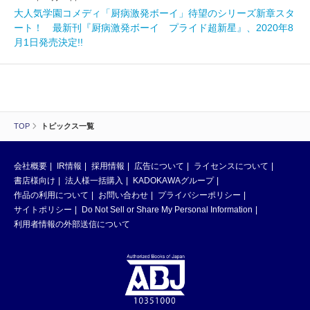
大人気学園コメディ「厨病激発ボーイ」待望のシリーズ新章スタ
ート！ 最新刊『厨病激発ボーイ プライド超新星』、2020年8
月1日発売決定!!
TOP
トピックス一覧
会社概要
IR情報
採用情報
広告について
ライセンスについて
書店様向け
法人様一括購入
KADOKAWAグループ
作品の利用について
お問い合わせ
プライバシーポリシー
サイトポリシー
Do Not Sell or Share My Personal Information
利用者情報の外部送信について