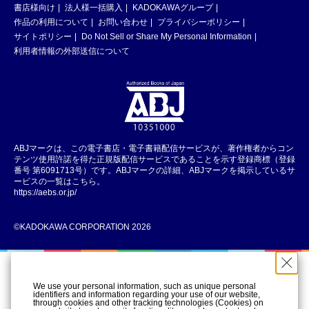
書店様向け
法人様一括購入
KADOKAWAグループ
作品の利用について
お問い合わせ
プライバシーポリシー
サイトポリシー
Do Not Sell or Share My Personal Information
利用者情報の外部送信について
ABJマークは、この電子書店・電子書籍配信サービスが、著作権者からコン
テンツ使用許諾を得た正規版配信サービスであることを示す登録商標（登録
番号 第6091713号）です。ABJマークの詳細、ABJマークを掲示しているサ
ービスの一覧はこちら。
https://aebs.or.jp/
©KADOKAWA CORPORATION 2026
We use your personal information, such as unique personal
identifiers and information regarding your use of our website,
through cookies and other tracking technologies (Cookies) on