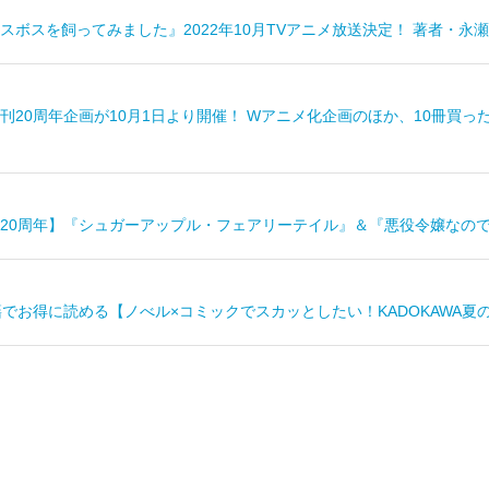
スボスを飼ってみました』2022年10月TVアニメ放送決定！ 著者・永
刊20周年企画が10月1日より開催！ Wアニメ化企画のほか、10冊買
20周年】『シュガーアップル・フェアリーテイル』＆『悪役令嬢なの
籍でお得に読める【ノべル×コミックでスカッとしたい！KADOKAWA