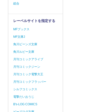
総合
レーベルサイトを指定する
MFブックス
MF文庫J
角川ビーンズ文庫
角川ルビー文庫
月刊コミックアライブ
月刊コミックジーン
月刊コミック電撃大王
月刊コミックフラッパー
シルフコミックス
電撃だいおうじ
B's-LOG COMICS
ビーズログ文庫