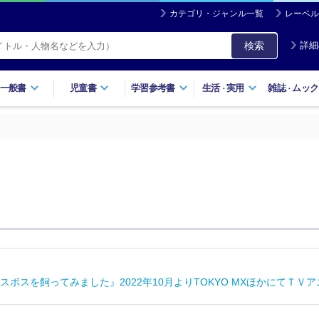
カテゴリ・ジャンル一覧
レーベル
検索
詳細
一般書
児童書
学習参考書
生活
実用
雑誌
ムック
・
・
ボスを飼ってみました』2022年10月よりTOKYO MXほかにてＴＶア