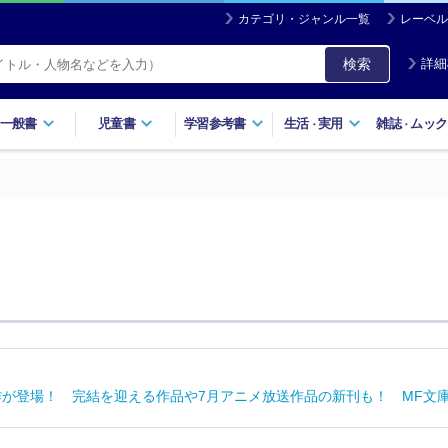
カテゴリ・ジャンル一覧
レーベル
検索
詳細
一般書
児童書
学習参考書
生活
実用
雑誌
ムック
・
・
作が登場！ 完結を迎える作品や7月アニメ放送作品の新刊も！ MF文庫