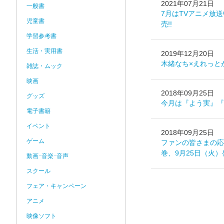
2021年07月21日
一般書
7月はTVアニメ放
児童書
売!!
学習参考書
生活・実用書
2019年12月20日
木緒なち×えれっと
雑誌・ムック
映画
2018年09月25日
グッズ
今月は『よう実』『R
電子書籍
イベント
2018年09月25日
ゲーム
ファンの皆さまの応
巻、9月25日（火）発
動画･音楽･音声
スクール
フェア・キャンペーン
アニメ
映像ソフト