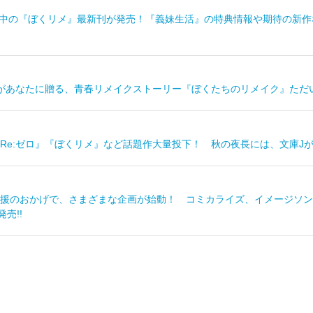
送中の『ぼくリメ』最新刊が発売！『義妹生活』の特典情報や期待の新作な
があなたに贈る、青春リメイクストーリー『ぼくたちのリメイク』ただい
e:ゼロ』『ぼくリメ』など話題作大量投下！ 秋の夜長には、文庫Jがよく
援のおかげで、さまざまな企画が始動！ コミカライズ、イメージソン
売!!