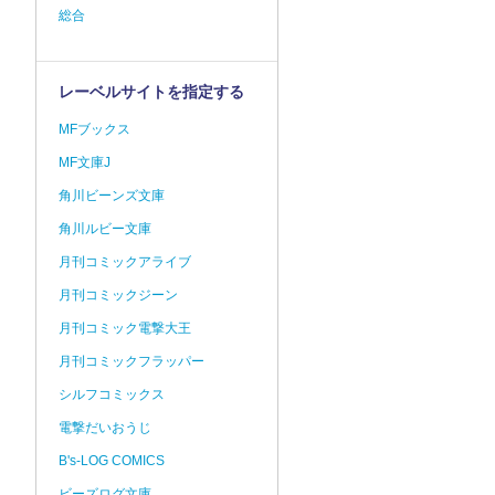
総合
レーベルサイトを指定する
MFブックス
MF文庫J
角川ビーンズ文庫
角川ルビー文庫
月刊コミックアライブ
月刊コミックジーン
月刊コミック電撃大王
月刊コミックフラッパー
シルフコミックス
電撃だいおうじ
B's-LOG COMICS
ビーズログ文庫