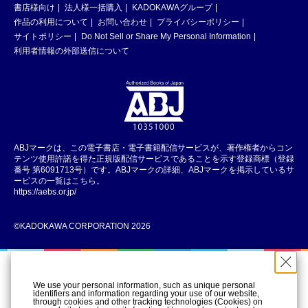
書店様向け
法人様一括購入
KADOKAWAグループ
作品の利用について
お問い合わせ
プライバシーポリシー
サイトポリシー
Do Not Sell or Share My Personal Information
利用者情報の外部送信について
ABJマークは、この電子書店・電子書籍配信サービスが、著作権者からコン
テンツ使用許諾を得た正規版配信サービスであることを示す登録商標（登録
番号 第6091713号）です。ABJマークの詳細、ABJマークを掲示しているサ
ービスの一覧はこちら。
https://aebs.or.jp/
©KADOKAWA CORPORATION 2026
We use your personal information, such as unique personal
identifiers and information regarding your use of our website,
through cookies and other tracking technologies (Cookies) on