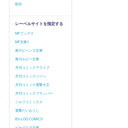
総合
レーベルサイトを指定する
MFブックス
MF文庫J
角川ビーンズ文庫
角川ルビー文庫
月刊コミックアライブ
月刊コミックジーン
月刊コミック電撃大王
月刊コミックフラッパー
シルフコミックス
電撃だいおうじ
B's-LOG COMICS
ビーズログ文庫