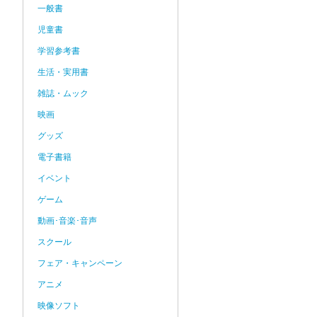
一般書
児童書
学習参考書
生活・実用書
雑誌・ムック
映画
グッズ
電子書籍
イベント
ゲーム
動画･音楽･音声
スクール
フェア・キャンペーン
アニメ
映像ソフト