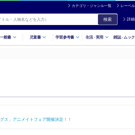
カテゴリ・ジャンル一覧
レーベル
検索
詳細
一般書
児童書
学習参考書
生活
実用
雑誌
ムック
・
・
グス」アニメイトフェア開催決定！！