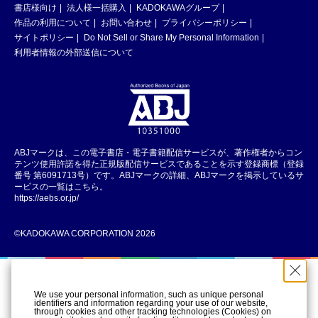
書店様向け
法人様一括購入
KADOKAWAグループ
作品の利用について
お問い合わせ
プライバシーポリシー
サイトポリシー
Do Not Sell or Share My Personal Information
利用者情報の外部送信について
ABJマークは、この電子書店・電子書籍配信サービスが、著作権者からコン
テンツ使用許諾を得た正規版配信サービスであることを示す登録商標（登録
番号 第6091713号）です。ABJマークの詳細、ABJマークを掲示しているサ
ービスの一覧はこちら。
https://aebs.or.jp/
©KADOKAWA CORPORATION 2026
We use your personal information, such as unique personal
identifiers and information regarding your use of our website,
through cookies and other tracking technologies (Cookies) on