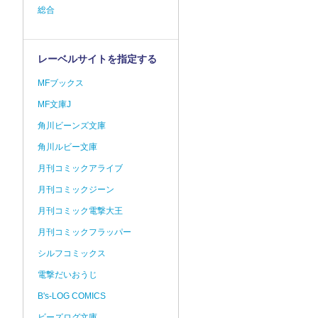
総合
レーベルサイトを指定する
MFブックス
MF文庫J
角川ビーンズ文庫
角川ルビー文庫
月刊コミックアライブ
月刊コミックジーン
月刊コミック電撃大王
月刊コミックフラッパー
シルフコミックス
電撃だいおうじ
B's-LOG COMICS
ビーズログ文庫