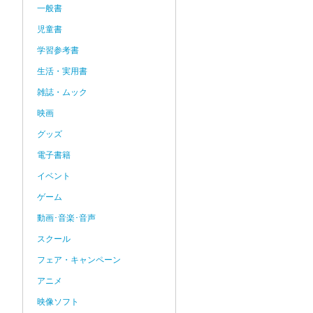
一般書
児童書
学習参考書
生活・実用書
雑誌・ムック
映画
グッズ
電子書籍
イベント
ゲーム
動画･音楽･音声
スクール
フェア・キャンペーン
アニメ
映像ソフト