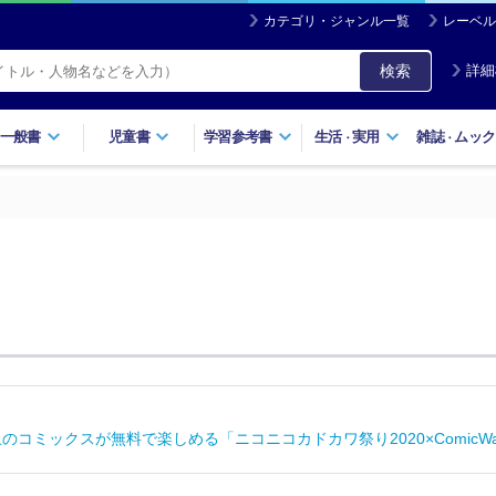
カテゴリ・ジャンル一覧
レーベル
検索
詳細
一般書
児童書
学習参考書
生活
実用
雑誌
ムック
・
・
のコミックスが無料で楽しめる「ニコニコカドカワ祭り2020×ComicWa