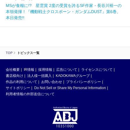
MSが食糧に!? 星雲賞 2度の受賞を誇るSF作家・長谷川裕一の
本領発揮！『機動戦士クロスボーン・ガンダムDUST』第6巻、
本日発売!!
TOP
トピックス一覧
会社概要
IR情報
採用情報
広告について
ライセンスについて
書店様向け
法人様一括購入
KADOKAWAグループ
作品の利用について
お問い合わせ
プライバシーポリシー
サイトポリシー
Do Not Sell or Share My Personal Information
利用者情報の外部送信について