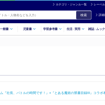
カテゴリ・ジャンル一覧
レーベル
検索
詳細
一般書
児童書
学習参考書
生活
実用
雑誌
ムック
・
・
ム『社長、バトルの時間です！』×『とある魔術の禁書目録III』コラボ