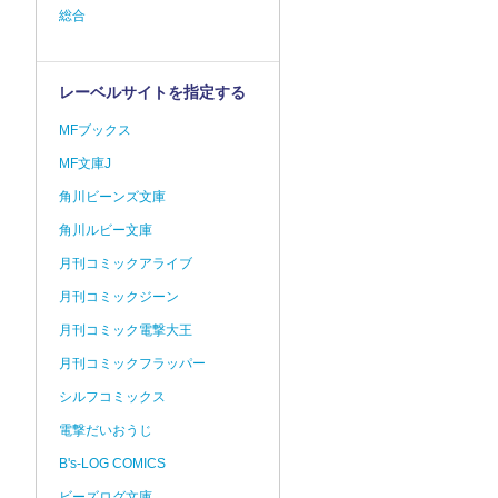
総合
レーベルサイトを指定する
MFブックス
MF文庫J
角川ビーンズ文庫
角川ルビー文庫
月刊コミックアライブ
月刊コミックジーン
月刊コミック電撃大王
月刊コミックフラッパー
シルフコミックス
電撃だいおうじ
B's-LOG COMICS
ビーズログ文庫