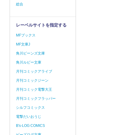
総合
レーベルサイトを指定する
MFブックス
MF文庫J
角川ビーンズ文庫
角川ルビー文庫
月刊コミックアライブ
月刊コミックジーン
月刊コミック電撃大王
月刊コミックフラッパー
シルフコミックス
電撃だいおうじ
B's-LOG COMICS
ビーズログ文庫