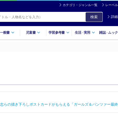
カテゴリ・ジャンル一覧
レーベル
検索
詳細
一般書
児童書
学習参考書
生活
実用
雑誌
ムック
・
・
志らの描き下ろしポストカードがもらえる「ガールズ＆パンツァー最終