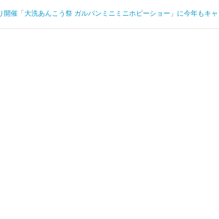
7日より開催「大洗あんこう祭 ガルパンミニミニホビーショー」に今年も