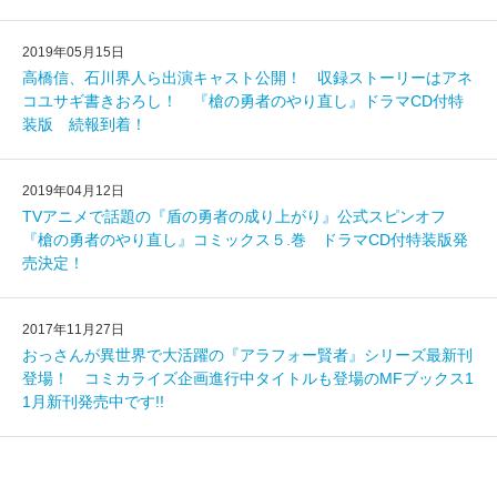
2019年05月15日
高橋信、石川界人ら出演キャスト公開！ 収録ストーリーはアネ
コユサギ書きおろし！ 『槍の勇者のやり直し』ドラマCD付特
装版 続報到着！
2019年04月12日
TVアニメで話題の『盾の勇者の成り上がり』公式スピンオフ
『槍の勇者のやり直し』コミックス５.巻 ドラマCD付特装版発
売決定！
2017年11月27日
おっさんが異世界で大活躍の『アラフォー賢者』シリーズ最新刊
登場！ コミカライズ企画進行中タイトルも登場のMFブックス1
1月新刊発売中です!!