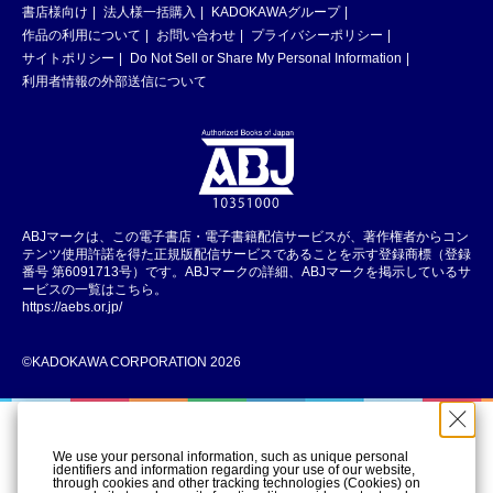
書店様向け
法人様一括購入
KADOKAWAグループ
作品の利用について
お問い合わせ
プライバシーポリシー
サイトポリシー
Do Not Sell or Share My Personal Information
利用者情報の外部送信について
ABJマークは、この電子書店・電子書籍配信サービスが、著作権者からコン
テンツ使用許諾を得た正規版配信サービスであることを示す登録商標（登録
番号 第6091713号）です。ABJマークの詳細、ABJマークを掲示しているサ
ービスの一覧はこちら。
https://aebs.or.jp/
©KADOKAWA CORPORATION 2026
We use your personal information, such as unique personal
identifiers and information regarding your use of our website,
through cookies and other tracking technologies (Cookies) on