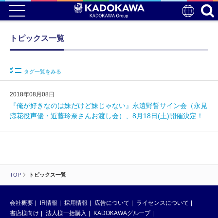
トピックス一覧
タグ一覧をみる
2018年08月08日
『俺が好きなのは妹だけど妹じゃない』永遠野誓サイン会（永見
涼花役声優・近藤玲奈さんお渡し会）、8月18日(土)開催決定！
TOP
トピックス一覧
会社概要
IR情報
採用情報
広告について
ライセンスについて
書店様向け
法人様一括購入
KADOKAWAグループ