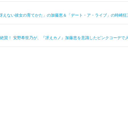
「冴えない彼女の育てかた」の加藤恵＆「デート・ア・ライブ」の時崎狂
絶賛！ 安野希世乃が、『冴えカノ』加藤恵を意識したピンクコーデで