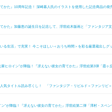
てかた』10周年記念！ 深崎暮人氏のイラストを使用した記念商品の発
てかた』加藤恵の誕生日を記念して、浮世絵木版画と「ファンタジア文
いる生活」で充実！ 今こそほしい＜おうち時間＞を彩る厳選蔵出しグ
先輩ヒロイン”が降臨！『冴えない彼女の育てかた』浮世絵第3弾「霞ヶ丘詩
人気タイトル読み尽くし！ 「ファンタジア・リビルド＜ファンリビ＞
イン”が降臨！『冴えない彼女の育てかた』浮世絵第二弾「澤村・スペンサ