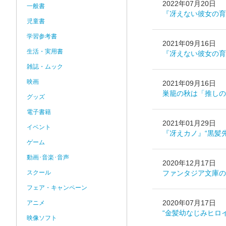
2022年07月20日
一般書
『冴えない彼女の育
児童書
学習参考書
2021年09月16日
生活・実用書
『冴えない彼女の育
雑誌・ムック
映画
2021年09月16日
巣籠の秋は「推しの
グッズ
電子書籍
2021年01月29日
イベント
『冴えカノ』“黒髪
ゲーム
動画･音楽･音声
2020年12月17日
スクール
ファンタジア文庫の
フェア・キャンペーン
2020年07月17日
アニメ
“金髪幼なじみヒロ
映像ソフト