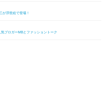
三が浮世絵で登場！
人気ブロガーMBとファッショントーク