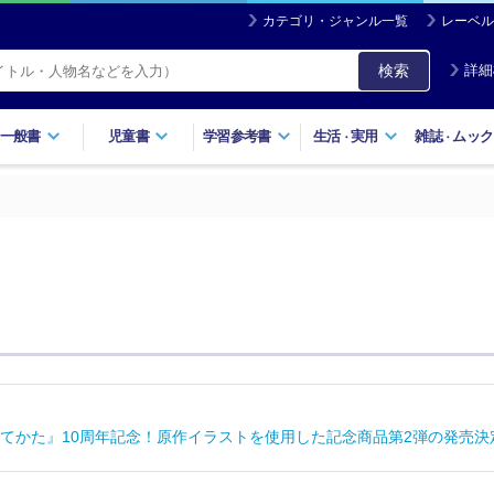
カテゴリ・ジャンル一覧
レーベル
検索
詳細
一般書
児童書
学習参考書
生活
実用
雑誌
ムック
・
・
てかた』10周年記念！原作イラストを使用した記念商品第2弾の発売決