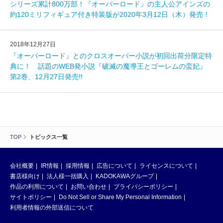
シリーズ累計800万部！『オーバーロード』の主人公アインズの
約120ミリフィギュア付き特装版が2020年3月12日（木）発売！
2018年12月27日
『オーバーロード』とのクロスオーバー小説が初回出荷分限定特
典に！ 話題のWEB発小説『破滅の魔導王とゴーレムの蛮妃』
第2巻、12月27日発売!!
TOP
トピックス一覧
会社概要
IR情報
採用情報
広告について
ライセンスについて
書店様向け
法人様一括購入
KADOKAWAグループ
作品の利用について
お問い合わせ
プライバシーポリシー
サイトポリシー
Do Not Sell or Share My Personal Information
利用者情報の外部送信について