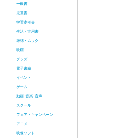
一般書
児童書
学習参考書
生活・実用書
雑誌・ムック
映画
グッズ
電子書籍
イベント
ゲーム
動画･音楽･音声
スクール
フェア・キャンペーン
アニメ
映像ソフト