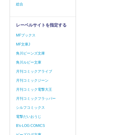
総合
レーベルサイトを指定する
MFブックス
MF文庫J
角川ビーンズ文庫
角川ルビー文庫
月刊コミックアライブ
月刊コミックジーン
月刊コミック電撃大王
月刊コミックフラッパー
シルフコミックス
電撃だいおうじ
B's-LOG COMICS
ビーズログ文庫