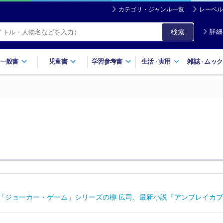
カテゴリ・ジャンル一覧
レーベル
検索
詳細
一般書
児童書
学習参考書
生活
実用
雑誌
ムック
・
・
！「ジョーカー・ゲーム」シリーズの柳 広司、最新小説『アンブレイカブ