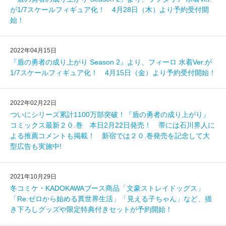
が1/7スケールフィギュア化！ 4月28日（木）より予約受付開
始！
2022年04月15日
『盾の勇者の成り上がり Season 2』より、フィーロ 水着Ver.が
1/7スケールフィギュア化！ 4月15日（金）より予約受付開始！
2022年02月22日
ついにシリーズ累計1100万部突破！『盾の勇者の成り上がり』
コミックス最新２０.巻 本日2月22日発売！ 帯には石川界人に
よる推薦コメントも掲載！ 新宿では２０.巻発売を記念して大
型広告も実施中!
2021年10月29日
冬コミケ・KADOKAWAブース商品「文豪ストレイドッグス」
「Re:ゼロから始める異世界生活」「見える子ちゃん」など、描
き下ろしグッズや限定特典付きセットが予約開始！