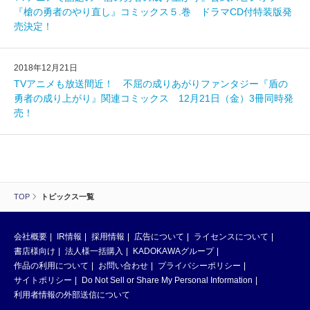
『槍の勇者のやり直し』コミックス５.巻 ドラマCD付特装版発
売決定！
2018年12月21日
TVアニメも放送間近！ 不屈の成りあがりファンタジー『盾の
勇者の成り上がり』関連コミックス 12月21日（金）3冊同時発
売！
TOP
トピックス一覧
会社概要
IR情報
採用情報
広告について
ライセンスについて
書店様向け
法人様一括購入
KADOKAWAグループ
作品の利用について
お問い合わせ
プライバシーポリシー
サイトポリシー
Do Not Sell or Share My Personal Information
利用者情報の外部送信について