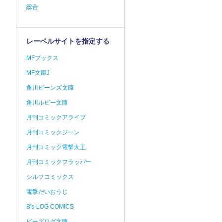
総合
レーベルサイトを指定する
MFブックス
MF文庫J
角川ビーンズ文庫
角川ルビー文庫
月刊コミックアライブ
月刊コミックジーン
月刊コミック電撃大王
月刊コミックフラッパー
シルフコミックス
電撃だいおうじ
B's-LOG COMICS
ビーズログ文庫