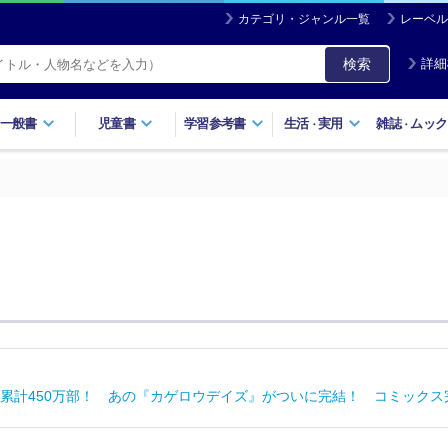
カテゴリ・ジャンル一覧
レーベル
検索
詳細
一般書
児童書
学習参考書
生活
実用
雑誌
ムック
・
・
累計450万部！ あの『カゲロウデイズ』がついに完結！ コミック