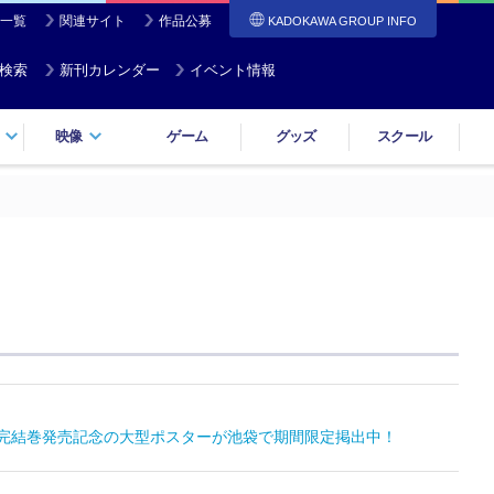
一覧
関連サイト
作品公募
KADOKAWA GROUP INFO
検索
新刊カレンダー
イベント情報
映像
ゲーム
グッズ
スクール
ス完結巻発売記念の大型ポスターが池袋で期間限定掲出中！