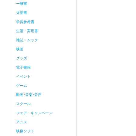
一般書
児童書
学習参考書
生活・実用書
雑誌・ムック
映画
グッズ
電子書籍
イベント
ゲーム
動画･音楽･音声
スクール
フェア・キャンペーン
アニメ
映像ソフト